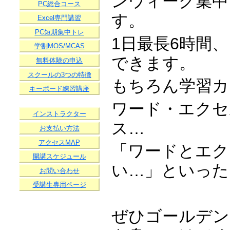
ンウィーク集中
PC総合コース
す。
Excel専門講習
PC短期集中トレ
1日最長6時間
学割MOS/MCAS
できます。
無料体験の申込
スクールの3つの特徴
もちろん学習カ
キーボード練習講座
ワード・エクセ
インストラクター
ス…
お支払い方法
アクセスMAP
「ワードとエク
開講スケジュール
い…」といった
お問い合わせ
受講生専用ページ
ぜひゴールデン