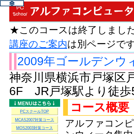
★このコースは終了しまし
講座のご案内
は別ページで
2009年ゴールデン
神奈川県横浜市戸塚区戸塚
6F JR戸塚駅より徒
コース概要
PCスクールTOP
MCAS2007対策コース
アルファコンピ
MOS2003対策コース