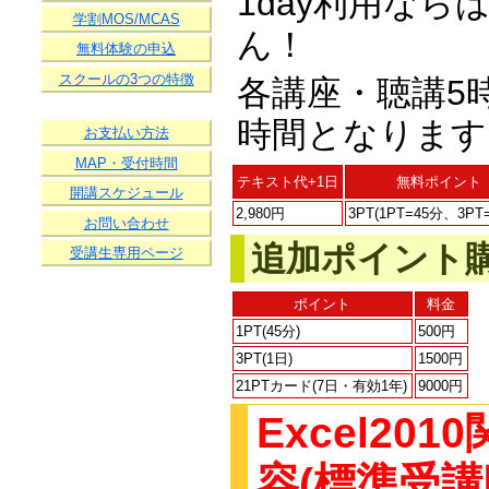
1day利用な
学割MOS/MCAS
ん！
無料体験の申込
スクールの3つの特徴
各講座・聴講5
時間となります
お支払い方法
MAP・受付時間
テキスト代+1日
無料ポイント
開講スケジュール
2,980円
3PT(1PT=45分、3PT=
お問い合わせ
追加ポイント
受講生専用ページ
ポイント
料金
1PT(45分)
500円
3PT(1日)
1500円
21PTカード(7日・有効1年)
9000円
Excel20
容(標準受講時