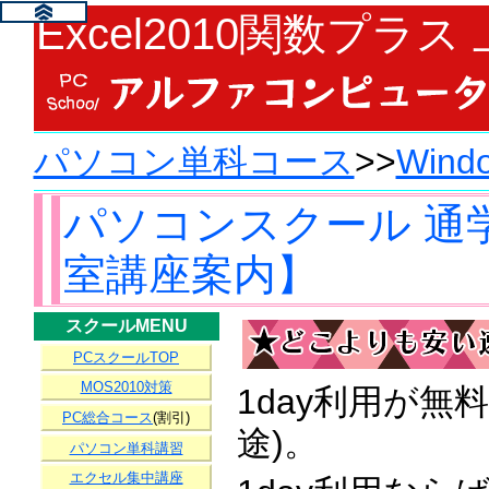
Excel2010関数プラ
パソコン単科コース
>>
Wind
パソコンスクール 通
室講座案内】
スクールMENU
PCスクールTOP
MOS2010対策
1day利用が
PC総合コース
(割引)
途)。
パソコン単科講習
エクセル集中講座