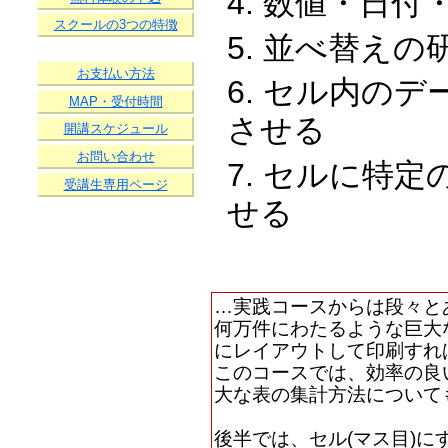
数値・日付
スクールの3つの特徴
並べ替えの
お支払い方法
セル内のデ
MAP・受付時間
させる
開講スケジュール
お問い合わせ
セルに特定
受講生専用ページ
せる
…実践コースからは段々と
何万件にわたるような巨大
にレイアウトして印刷すれ
このコースでは、効率の良
大な表の集計方法について
後半では、セル(マス目)