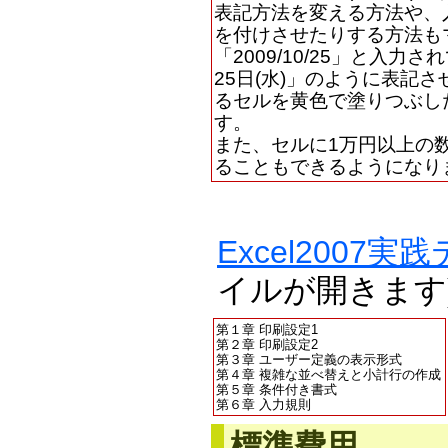
表記方法を変える方法や、
を付けさせたりする方法も
「2009/10/25」と入力
25日(水)」のように表記
るセルを黄色で塗りつぶし
す。
また、セルに1万円以上の
ることもできるようになり
Excel200
イルが開きます
第１章 印刷設定1
第２章 印刷設定2
第３章 ユーザー定義の表示形式
第４章 複雑な並べ替えと小計行の作成
第５章 条件付き書式
第６章 入力規則
標準費用