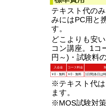
テキスト代のみ
みにはPC用と
す。
どこよりも安い
コン講座。1コー
円～)・試験料
入会金
コース料金
￥0・無料
￥0・無料
1日間(各日は時間
※テキスト代はコ
ます。
※MOS試験対