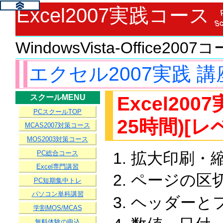
Excel2007実践コース
WindowsVista-Office2007
エクセル2007実践 
Excel2
スクールMENU
PCスクールTOP
25時間)[レ
MCAS2007対策コース
MOS2003対策コース
PC総合コース
拡大印刷・
Excel専門講習
ページの区
PC短期集中トレ
パソコン単科講習
ヘッダーと
学割MOS/MCAS
無料体験の申込