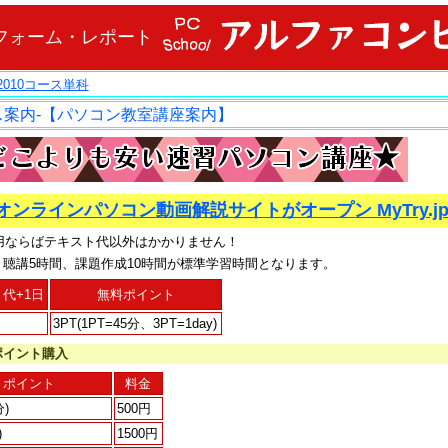
ブル・フォーム・レポート
ice2010コース単科
ス案内-【パソコン教室講座案内】
オンラインパソコン動画解説サイトがオープン MyTry.jp
利用ならばテキスト代以外はかかりません！
・聴講5時間、課題作成10時間が標準学習時間となります。
代+1日
無料ポイント
3PT(1PT=45分、3PT=1day)
ポイント購入
ポイント
料金
分)
500円
)
1500円