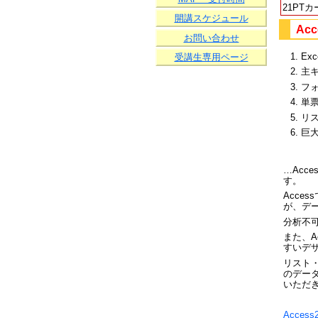
21PTカ
開講スケジュール
Ac
お問い合わせ
Ex
受講生専用ページ
主
フ
単
リ
巨
…Acc
す。
Acce
が、デ
分析不
また、
すいデ
リスト
のデー
いただ
Acce