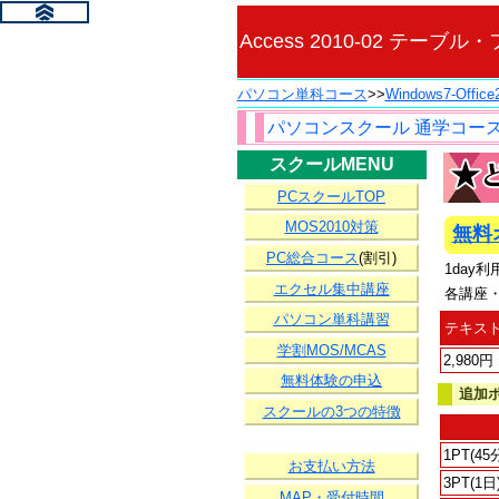
Access 2010-02 テー
パソコン単科コース
>>
Windows7-Off
パソコンスクール 通学コー
スクールMENU
PCスクールTOP
MOS2010対策
無料
PC総合コース
(割引)
1day
エクセル集中講座
各講座
パソコン単科講習
テキスト
学割MOS/MCAS
2,980円
無料体験の申込
追加
スクールの3つの特徴
1PT(45
お支払い方法
3PT(1日
MAP・受付時間