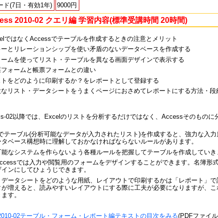
ード(7日・有効1年)
9000円
cess 2010-02 クエリ編 学習内容(標準受講時間 20時間)
celではなくAccessでテーブルを作成するときの注意とメリット
キーとリレーションシップを使い矛盾のないデータベースを作成する
ォームを使ってリスト・テーブルを異なる画面デザインで表示する
票フォームと帳票フォームとの違い
ストをどのように印刷するか？をレポートとして登録する
大なリスト・データシートをうまくページにおさめてレポートにする方法・段
ess-02以降では、Excelのリストを分析するだけではなく、Accessその
ssでテーブル(分析可能なデータが入力されたリスト)を作成すると、強力な入
ータベース構想時に理解しておかなければならないルールがあります。
可能なシステムを作らないよう各種ルールを把握してテーブルを作成していき
Accessでは入力や閲覧用のフォームをデザインすることができます。名簿形
ザインにしてひょうじできます。
・データシートをどのような用紙、レイアウトで印刷するかは「レポート」で
タが増えると、読みやすいレイアウトにする際に工夫が必要になりますが、こ
きます。
ss2010-02テーブル・フォーム・レポート編テキストの目次をみる
(PDFファイ