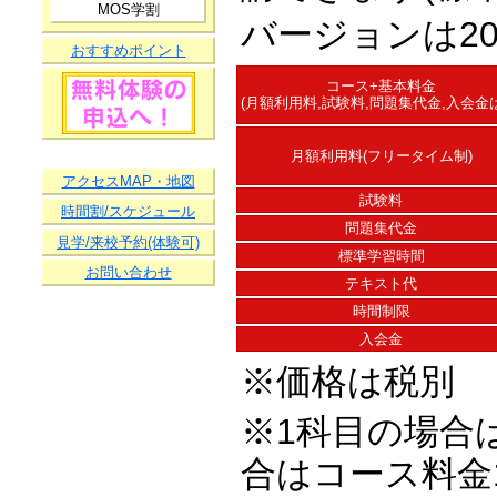
MOS学割
バージョンは201
おすすめポイント
コース+基本料金
(月額利用料,試験料,問題集代金,入会金
月額利用料(フリータイム制)
アクセスMAP・地図
試験料
時間割/スケジュール
問題集代金
見学/来校予約(体験可)
標準学習時間
お問い合わせ
テキスト代
時間制限
入会金
※価格は税別
※1科目の場合は
合はコース料金1