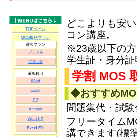
どこよりも安い
TOPページ
コン講座。
MOS取得プラン
選択プラン
※23歳以下の
プランA
学生証・身分証
プランS
学割 MOS
選択科目
Word
◆おすすめMO
Excel
PP
問題集代・試験
Access
フリータイムM
Word EX
Excel EX
講できます(標準