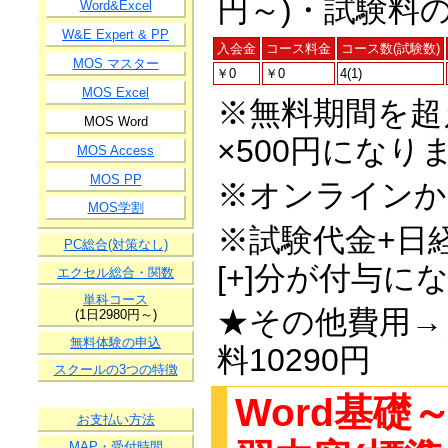
円～)・試験料
Word&Excel
W&E Expert & PP
入会金
コース料金
コース数(試験数)
MOS マスター
￥0
￥0
4(1)
MOS Excel
※無料期間を超
MOS Word
×500円になりま
MOS Access
MOS PP
※オンラインか
MOS学割
※試験代金+日
PC総合(対策なし)
[+]分が付与に
エクセル総合・関数
単科コース
★その他費用→日
(1日2980円～)
無料体験の申込
料10290円
スクールの3つの特徴
Word基礎～
お支払い方法
MAP・受付時間