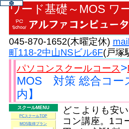
ワード基礎～MOS ワード
045-870-1652(木曜定休)
mai
町118-2中山NSビル6F
(戸塚
>
パソコンスクールコース
MOS 対策 総合コ
内】
どこよりも安い
スクールMENU
PCスクールTOP
コン講座。1コー
MOS取得プラン