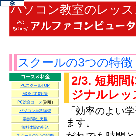
パソコン教室のレッス
スクールの3つの特徴
2/3. 短
コース＆料金
PCスクールTOP
ジナルレッ
MOS2010対策
PC総合コース
(割引)
「効率のよい学
パソコン単科講習
学割/学生支援
ます。
無料体験の申込
だれでも時間と
スクールの3つの特徴